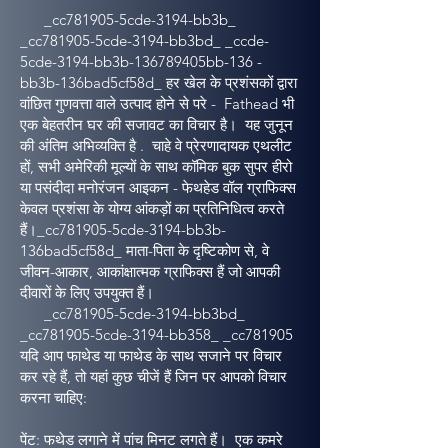
_cc781905-5cde-3194-bb3b_
_cc781905-5cde-3194-bb3bd_ _ccde-
5cde-3194-bb3b-136789405bb-136 -
bb3b-136bad5cf58d_ हर खेल के प्रशंसकों द्वारा
वांछित गुणवत्ता वाले उत्पाद होने से परे - Fathead भी
एक बेहतरीन घर की सजावट का विचार है। यह जुनून
की अंतिम अभिव्यक्ति है . चाहे वे प्रेरणादायक एथलीट
हों, सभी अमेरिकी मूल्यों के साथ कॉमिक बुक सुपर हीरो
या पसंदीदा मनोरंजन आइकन - फेथहेड वॉल ग्राफिक्स
केवल प्रशंसा के योग्य आंकड़ों का प्रतिनिधित्व करते
हैं।_cc781905-5cde-3194-bb3b-
136bad5cf58d_ माता-पिता के दृष्टिकोण से, वे
जीवन-आकार, आकांक्षात्मक ग्राफिक्स हैं जो आपकी
दीवारों के लिए उपयुक्त हैं।
_cc781905-5cde-3194-bb3bd_
_cc781905-5cde-3194-bb358_ _cc781905
यदि आप फाथेड या फाथेड के साथ सजाने पर विचार
कर रहे हैं, तो यहां कुछ चीजें हैं जिन पर आपको विचार
करना चाहिए:
पेंट: फथेड लगाने में पांच मिनट लगते हैं। एक कमरे