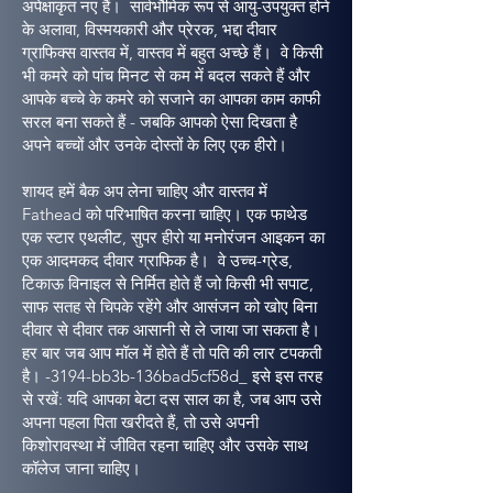
अपेक्षाकृत नए हैं। सार्वभौमिक रूप से आयु-उपयुक्त होने
के अलावा, विस्मयकारी और प्रेरक, भद्दा दीवार
ग्राफिक्स वास्तव में, वास्तव में बहुत अच्छे हैं। वे किसी
भी कमरे को पांच मिनट से कम में बदल सकते हैं और
आपके बच्चे के कमरे को सजाने का आपका काम काफी
सरल बना सकते हैं - जबकि आपको ऐसा दिखता है
अपने बच्चों और उनके दोस्तों के लिए एक हीरो।
शायद हमें बैक अप लेना चाहिए और वास्तव में
Fathead को परिभाषित करना चाहिए। एक फाथेड
एक स्टार एथलीट, सुपर हीरो या मनोरंजन आइकन का
एक आदमकद दीवार ग्राफिक है। वे उच्च-ग्रेड,
टिकाऊ विनाइल से निर्मित होते हैं जो किसी भी सपाट,
साफ सतह से चिपके रहेंगे और आसंजन को खोए बिना
दीवार से दीवार तक आसानी से ले जाया जा सकता है।
हर बार जब आप मॉल में होते हैं तो पति की लार टपकती
है। -3194-bb3b-136bad5cf58d_ इसे इस तरह
से रखें: यदि आपका बेटा दस साल का है, जब आप उसे
अपना पहला पिता खरीदते हैं, तो उसे अपनी
किशोरावस्था में जीवित रहना चाहिए और उसके साथ
कॉलेज जाना चाहिए।