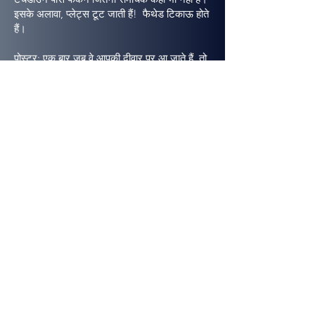
इसके अलावा, प्लेट्स टूट जाती हैं! फैथेड टिकाऊ होते
हैं।
पोस्टर: एक बार जब वे आपकी दीवार पर आ जाते हैं, तो
वे बिना फाड़े नहीं निकलते। तापमान और आर्द्रता में
परिवर्तन पोस्टर की उपस्थिति को बदतर के लिए जल्दी
से बदल सकते हैं।_cc781905-5cde-3194-
bb3b- 136bad5cf58d_ यदि आप तैयार किए गए
पोस्टर मार्ग पर जाने का निर्णय लेते हैं, जो उपरोक्त मुद्दों
को हल करेगा, तो फ्रेम की कीमत पोस्टर से अधिक
होगी - और साथ में वे किसी भी फेटहेड से अधिक होंगे।
निचला रेखा: आपके सभी अन्य सजावट विकल्पों की
तुलना में, Fathead प्रेरणादायक, किफायती, टिकाऊ,
ज्वलंत, आपके बेटे के दोस्तों और विशाल की बात होना
निश्चित है!
फाथेड जोड़ने से पांच मिनट के भीतर बिना दीवार को
नुकसान पहुंचाए कोई भी ड्रम रूम एक मंदिर में बदल
जाएगा - और यह आपके पूरे परिवार के साथ एक बड़ी
हिट होना निश्चित है। फाथेड प्राप्त करना आसान है।
चुनने के लिए सैकड़ों हैं और आप एक... या पांच के