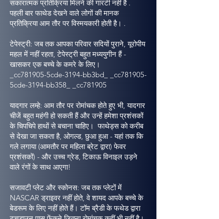
सकारात्मक प्रतिक्रिया मिलने की गारंटी नहीं है .
पहली बार फाथेड देखने वाले लोगों की मानक
प्रतिक्रिया आम तौर पर विस्मयकारी होती है। .
टेपेस्ट्री: जब तक आपका परिवार सदियों पुराने, यूरोपीय
महल में नहीं रहता, टेपेस्ट्री बहुत मध्ययुगीन हैं -
खासकर एक बच्चे के कमरे के लिए।
_cc781905-5cde-3194-bb3bd_ _cc781905-
5cde-3194-bb358_ _cc781905
यादगार लम्हे: आम तौर पर रोमांचक होते हुए भी, यादगार
चीजें बहुत महंगी हो सकती हैं और उन्हें हमेशा प्रशंसकों
के चिपचिपे हाथों से बचाना चाहिए। फाथेड्स को करीब
से देखा जा सकता है, ओगल्ड, छुआ हुआ - यहां तक कि
गले लगाया (आमतौर पर महिला ब्रेट द्वारा) फेवर
प्रशंसकों) - और उच्च ग्रेड, टिकाऊ विनाइल उड़ने
वाले रंगों के साथ आएगा!
सजावटी प्लेट और स्कोनस: जब तक प्लेटों में
NASCAR ड्राइवर नहीं होते, वे शायद आपके बच्चे के
बेडरूम के लिए नहीं होते हैं। टॉम ब्रैडी के फथेड द्वारा
टचडाउन पास फेंकने जितना रोमांचक कहीं भी नहीं है।